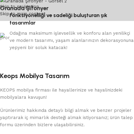
Skip to navigation
Granada Şifonyer
Skip to main content
Fonksiyonelliği ve sadeliği buluşturan şık
tasarımlar
Odağına maksimum işlevsellik ve konforu alan yenilikçi
ve modern tasarımı, yaşam alanlarınızın dekorasyonuna
yepyeni bir soluk katacak!
Keops Mobilya Tasarım
KEOPS mobilya firması ile hayallerinize ve hayalinizdeki
mobilyalara kavuşun!
Ürünlerimiz hakkında detaylı bilgi almak ve benzer projeler
yaptırarak iç mimarlık desteği almak istiyorsanız; ürün talep
formu üzerinden bizlere ulaşabilirsiniz.