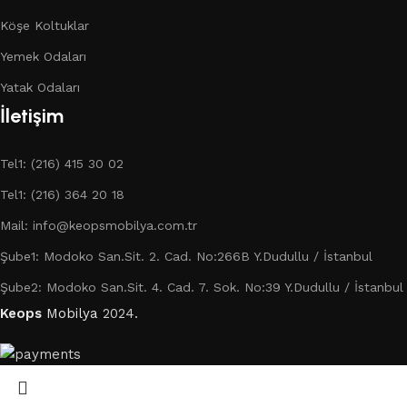
Köşe Koltuklar
Yemek Odaları
Yatak Odaları
İletişim
Tel1: (216) 415 30 02
Tel1: (216) 364 20 18
Mail: info@keopsmobilya.com.tr
Şube1: Modoko San.Sit. 2. Cad. No:266B Y.Dudullu / İstanbul
Şube2: Modoko San.Sit. 4. Cad. 7. Sok. No:39 Y.Dudullu / İstanbul
Keops
Mobilya
2024.